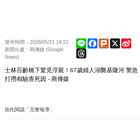
Line
Facebook
Plurk
X
Sin
發布時間：2026/05/21 19:22
We
新聞出處：商傳媒 (Google
Threads
News)
士林百齡橋下驚見浮屍！67歲婦人溺斃基隆河 警急
打撈相驗查死因 - 商傳媒
按此閱讀「完整報導」