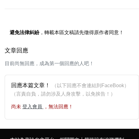
避免法律糾紛
，轉載本區文稿請先徵得原作者同意！
文章回應
目前尚無回應，成為第一個回應的人吧！
回應本篇文章！
（以下回應不會連結到FaceBook）
（言責自負，請勿涉及人身攻擊，以免挨告！）
尚未
登入會員
，無法回應！