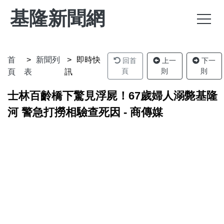
基隆新聞網
首
新聞列
即時快
回首
上一
下一
頁
則
則
頁
表
訊
士林百齡橋下驚見浮屍！67歲婦人溺斃基隆
河 警急打撈相驗查死因 - 商傳媒