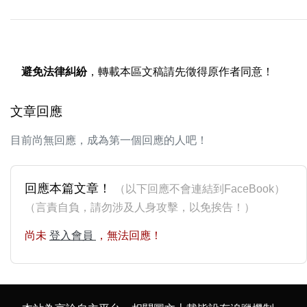
避免法律糾紛
，轉載本區文稿請先徵得原作者同意！
文章回應
目前尚無回應，成為第一個回應的人吧！
回應本篇文章！
（以下回應不會連結到FaceBook）
（言責自負，請勿涉及人身攻擊，以免挨告！）
尚未
登入會員
，無法回應！