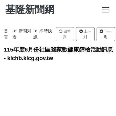
基隆新聞網
首
新聞列
即時快
回首
上一
下一
頁
則
則
頁
表
訊
115年度6月份社區闔家歡健康篩檢活動訊息
- klchb.klcg.gov.tw