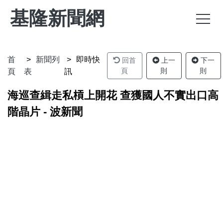
基隆新聞網
首
新聞列
即時快
回首
上一
下一
頁
則
則
頁
表
訊
海巡查緝走私槓上開花 查獲國人不實出口高
階晶片 - 波新聞