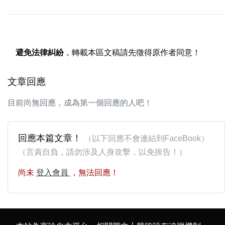
避免法律糾紛
，轉載本區文稿請先徵得原作者同意！
文章回應
目前尚無回應，成為第一個回應的人吧！
回應本篇文章！
（以下回應不會連結到FaceBook）
（言責自負，請勿涉及人身攻擊，以免挨告！）
尚未
登入會員
，無法回應！