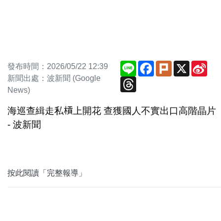
Line
Facebook
Plurk
X
Sin
發布時間：2026/05/22 12:39
We
新聞出處：波新聞 (Google
Threads
News)
海巡查緝走私槓上開花 查獲國人不實出口高階晶片
- 波新聞
按此閱讀「完整報導」