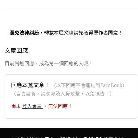
避免法律糾紛
，轉載本區文稿請先徵得原作者同意！
文章回應
目前尚無回應，成為第一個回應的人吧！
回應本篇文章！
（以下回應不會連結到FaceBook）
（言責自負，請勿涉及人身攻擊，以免挨告！）
尚未
登入會員
，無法回應！