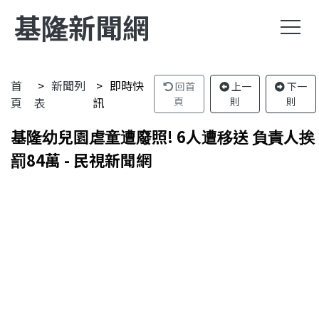
基隆新聞網
首
新聞列
即時快
回首
上一
下一
頁
表
訊
頁
則
則
基隆幼兒園虐童遭廢照! 6人遭移送 負責人挨
罰84萬 - 民視新聞網