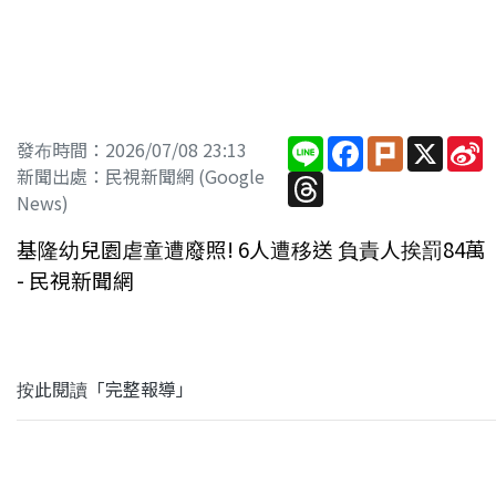
Line
Facebook
Plurk
X
S
發布時間：2026/07/08 23:13
W
新聞出處：民視新聞網 (Google
Threads
News)
基隆幼兒園虐童遭廢照! 6人遭移送 負責人挨罰84萬
- 民視新聞網
按此閱讀「完整報導」