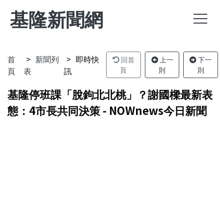
基隆新聞網
首
新聞列
即時快
回首
上一
下一
頁
表
訊
頁
則
則
基隆停班課「脫鉤北北桃」？謝國樑最新表
態：4市長共同決策 - NOWnews今日新聞