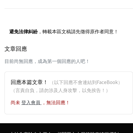
避免法律糾紛
，轉載本區文稿請先徵得原作者同意！
文章回應
目前尚無回應，成為第一個回應的人吧！
回應本篇文章！
（以下回應不會連結到FaceBook）
（言責自負，請勿涉及人身攻擊，以免挨告！）
尚未
登入會員
，無法回應！