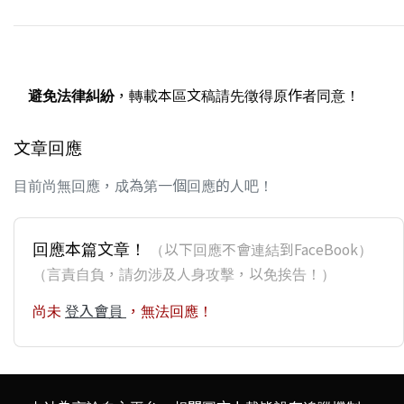
避免法律糾紛
，轉載本區文稿請先徵得原作者同意！
文章回應
目前尚無回應，成為第一個回應的人吧！
回應本篇文章！
（以下回應不會連結到FaceBook）
（言責自負，請勿涉及人身攻擊，以免挨告！）
尚未
登入會員
，無法回應！