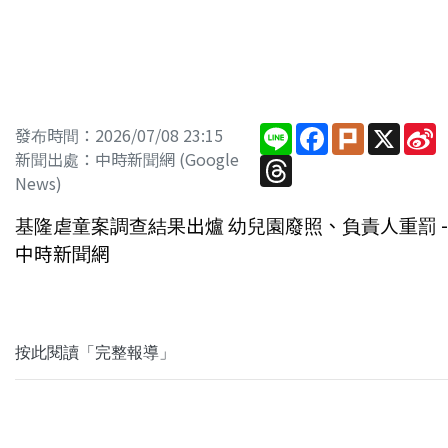
Line
Facebook
Plurk
X
S
發布時間：2026/07/08 23:15
W
新聞出處：中時新聞網 (Google
Threads
News)
基隆虐童案調查結果出爐 幼兒園廢照、負責人重罰 -
中時新聞網
按此閱讀「完整報導」