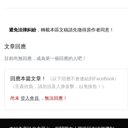
避免法律糾紛
，轉載本區文稿請先徵得原作者同意！
文章回應
目前尚無回應，成為第一個回應的人吧！
回應本篇文章！
（以下回應不會連結到FaceBook）
（言責自負，請勿涉及人身攻擊，以免挨告！）
尚未
登入會員
，無法回應！