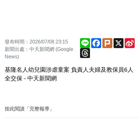
Line
Facebook
Plurk
X
S
發布時間：2026/07/08 23:15
W
新聞出處：中天新聞網 (Google
Threads
News)
基隆名人幼兒園涉虐童案 負責人夫婦及教保員6人
全交保 - 中天新聞網
按此閱讀「完整報導」