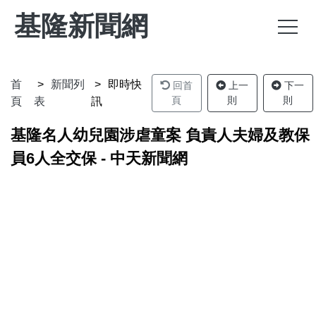
基隆新聞網
首
新聞列
即時快
回首
上一
下一
頁
則
則
頁
表
訊
基隆名人幼兒園涉虐童案 負責人夫婦及教保
員6人全交保 - 中天新聞網