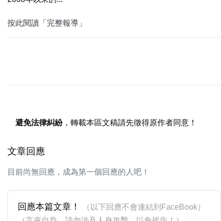
按此閱讀「完整報導」
避免法律糾紛
，轉載本區文稿請先徵得原作者同意！
文章回應
目前尚無回應，成為第一個回應的人吧！
回應本篇文章！
（以下回應不會連結到FaceBook）
（言責自負，請勿涉及人身攻擊，以免挨告！）