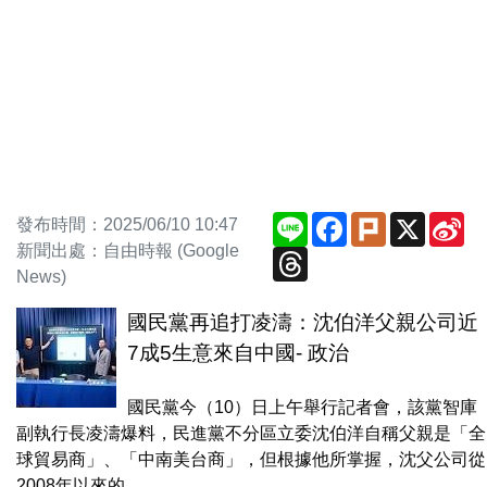
Line
Facebook
Plurk
X
Si
發布時間：2025/06/10 10:47
We
新聞出處：自由時報 (Google
Threads
News)
國民黨再追打凌濤：沈伯洋父親公司近
7成5生意來自中國- 政治
國民黨今（10）日上午舉行記者會，該黨智庫
副執行長凌濤爆料，民進黨不分區立委沈伯洋自稱父親是「全
球貿易商」、「中南美台商」，但根據他所掌握，沈父公司從
2008年以來的...