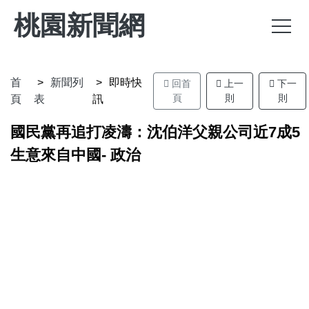
桃園新聞網
首
新聞列
即時快
回首
上一
下一
頁
則
則
頁
表
訊
國民黨再追打凌濤：沈伯洋父親公司近7成5
生意來自中國- 政治