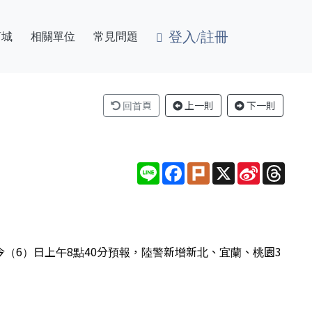
登入/註冊
商城
相關單位
常見問題
回首頁
上一則
下一則
Line
Facebook
Plurk
X
Sina
Thre
Weibo
署今（6）日上午8點40分預報，陸警新增新北、宜蘭、桃園3