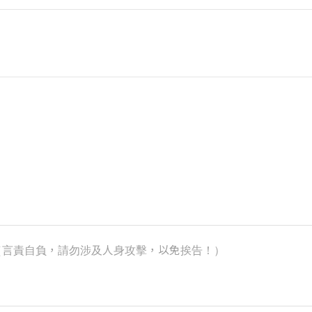
k）（言責自負，請勿涉及人身攻擊，以免挨告！）