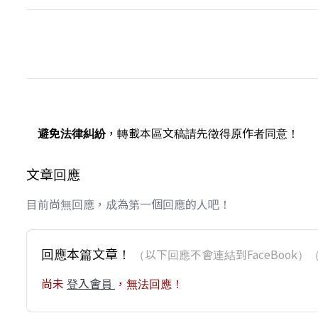
避免法律糾紛
，轉載本區文稿請先徵得原作者同意！
文章回應
目前尚無回應，成為第一個回應的人吧！
回應本篇文章！
（以下回應不會連結到FaceBoo
尚未
登入會員
，無法回應！