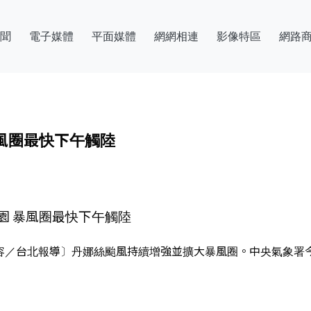
聞
電子媒體
平面媒體
網網相連
影像特區
網路
風圈最快下午觸陸
園 暴風圈最快下午觸陸
〔記者蔡昀容／台北報導〕丹娜絲颱風持續增強並擴大暴風圈。中央氣象