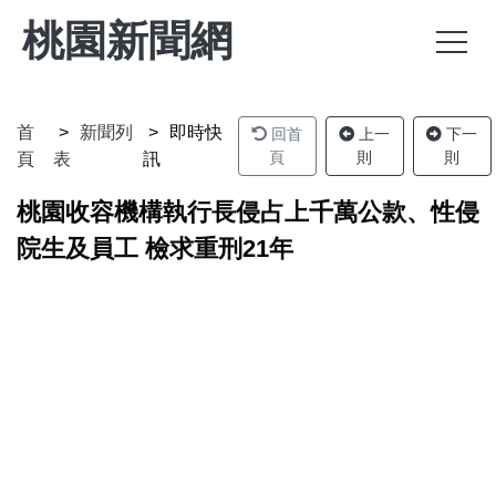
桃園新聞網
首
新聞列
即時快
回首
上一
下一
頁
則
則
頁
表
訊
桃園收容機構執行長侵占上千萬公款、性侵
院生及員工 檢求重刑21年