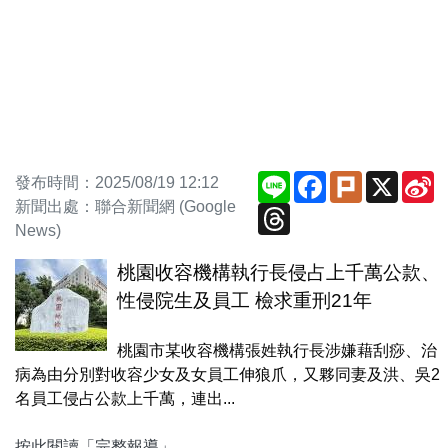
Line
Facebook
Plurk
X
S
發布時間：2025/08/19 12:12
W
新聞出處：聯合新聞網 (Google
Threads
News)
桃園收容機構執行長侵占上千萬公款、
性侵院生及員工 檢求重刑21年
桃園市某收容機構張姓執行長涉嫌藉刮痧、治
病為由分別對收容少女及女員工伸狼爪，又夥同妻及洪、吳2
名員工侵占公款上千萬，連出...
按此閱讀「完整報導」