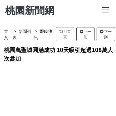
桃園新聞網
首
新聞列
即時快
回首
上一
下一
頁
表
訊
頁
則
則
桃園萬聖城圓滿成功 10天吸引超過108萬人
次參加