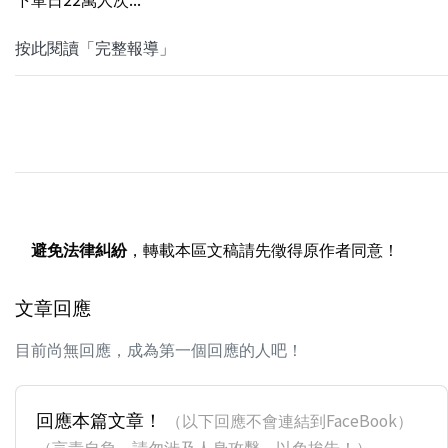
按此閱讀「完整報導」
避免法律糾紛
，轉載本區文稿請先徵得原作者同意！
文章回應
目前尚無回應，成為第一個回應的人吧！
回應本篇文章！
（以下回應不會連結到FaceBook）
（言責自負，請勿涉及人身攻擊，以免挨告！）