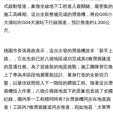
式啟動發進，象徵全線地下工程進入最關鍵、最密集的
施工高峰期。這台全新整備完成的潛盾機，將自G05小
大湳站向G04大湳站下行線掘進，預計推進約1,200公
尺。
桃園市長張善政表示，這次出發的潛盾機並非「新手上
路」，它在先前已於八德地區成功完成第2條潛盾隧道
的貫通任務。為了迎接新的地質挑戰，施工團隊替它換
上了專為本區段地層重新設計、量身打造的全新切刃
盤，以最佳狀態投入下一階段的鑽掘工程。隨著這台潛
盾機投入作業，八德介壽路地底下的景象也造就了全國
紀錄，國內單一工程標同時有7台潛盾機同步在地底掘
進！工區內7條潛盾隧道同步推進，宛如地底「大軍齊