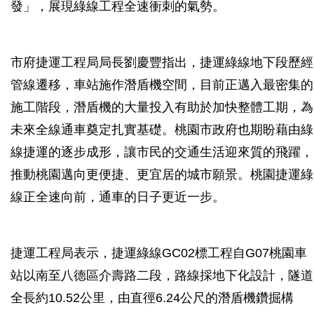
發」，展現綠線工程全速衝刺的氣勢。
市府捷運工程局局長劉慶豐指出，捷運綠線地下段歷經
管線遷移，車站施作潛盾機空間，目前正邁入最密集的
施工階段，潛盾機的大量投入有助於加快整體工期，為
未來全線通車奠定扎實基礎。桃園市政府也期盼藉由綠
線捷運的逐步成形，讓市民的交通生活迎來質的飛躍，
推動桃園邁向更便捷、更宜居的城市願景。桃園捷運綠
線正全速向前，通車的日子更近一步。
捷運工程局表示，捷運綠線GC02標工程自G07桃園車
站以南至八德區介壽路二段，路線採地下化設計，隧道
全長約10.52公里，由直徑6.24公尺的潛盾機鑽掘構