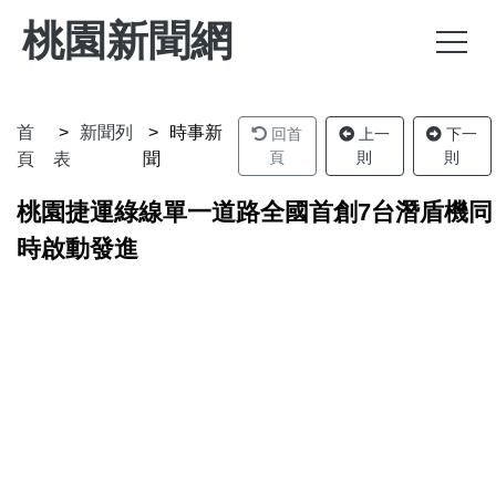
桃園新聞網
首
新聞列
時事新
回首
上一
下一
頁
則
則
頁
表
聞
桃園捷運綠線單一道路全國首創7台潛盾機同
時啟動發進