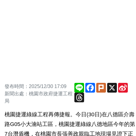
Line
Facebook
Plurk
X
Sin
發布時間：2025/12/30 17:09
We
新聞出處：桃園市政府捷運工程
Threads
局
桃園捷運綠線工程再傳捷報。今日
(30日)
在八德區介壽
路G05小大湳站工區，桃園捷運綠線八德地區今年的第
7台潛盾機，在桃園市長張善政親臨工地現場見證下正