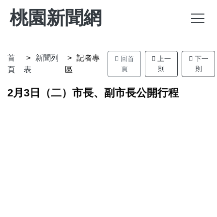
桃園新聞網
首
新聞列
記者專
回首
上一
下一
頁
則
則
頁
表
區
2月3日（二）市長、副市長公開行程