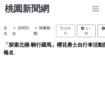
桃園新聞網
首
新聞列
時事新
回首
上一
頁
則
頁
表
聞
「探索北橫·騎行羅馬」櫻花勇士自行車活動
報名