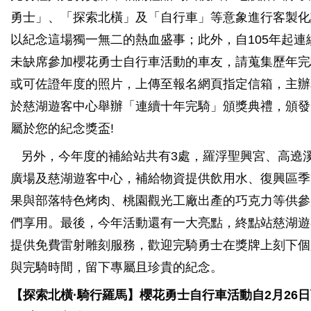
勇士」、「探索北橫」及「自行車」等意象進行客製化
以紀念這場獨一無二的熱血盛事；此外，自105年起連續
未缺席參加櫻花勇士自行車活動的車友，請蒐集歷年完
或可佐證年度的照片，上傳至報名網頁指定信箱，主辦
於慈湖遊客中心舉辦「連續十年完騎」頒獎典禮，頒發
屬於您的紀念獎盃!
另外，今年度的補給站共有3處，羅浮聖興宮、高遶
廣場及慈湖遊客中心，補給物資提供飲用水、復興區季
果與部落特色烤肉、桃園觀光工廠出產的巧克力等供參
們享用。最後，今年活動還有一大亮點，終點站慈湖遊
提供免費雷射雕刻服務，歡迎完騎勇士在獎牌上刻下個
與完騎時間，留下專屬且珍貴的紀念。
【探索北橫·騎行羅馬】櫻花勇士自行車活動自2月26