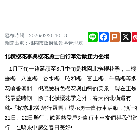
Line
Facebook
Plurk
X
發布時間：2026/02/26 10:13
新聞出處：桃園市政府風景區管理處
北橫櫻花季與櫻花勇士自行車活動接力登場
1月下旬一路延續至3月中旬是桃園北橫櫻花季，山櫻
垂櫻、八重櫻、香水櫻、昭和櫻、富士櫻、千島櫻等多
花輪番盛開，想感受粉色櫻花與山巒的美景，現在正是
花最盛時期，除了北橫櫻花季之外，春天的北橫還有一
戲-「探索北橫·騎行羅馬」櫻花勇士自行車活動，預計
21日、22日舉行，歡迎熱愛戶外自行車車友們與我們
行，在騎乘中感受春日美好!