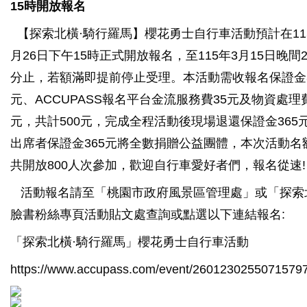
15時開放報名
【探索北橫·騎行羅馬】櫻花勇士自行車活動預計在11
月26日下午15時正式開放報名，至115年3月15日晚間2
分止，若額滿即提前停止受理。本活動需收報名保證金3
元、ACCUPASS報名平台金流服務費35元及物資處理費
元，共計500元，完成全程活動後現場退還保證金365
出席者保證金365元將全數捐贈公益團體，本次活動名
共開放800人次參加，歡迎自行車愛好者們，報名從速!
活動報名請至「桃園市政府風景區管理處」或「探索
臉書粉絲專頁活動貼文處查詢或點選以下連結報名:
「探索北橫·騎行羅馬」櫻花勇士自行車活動
https://www.accupass.com/event/2601230255071579