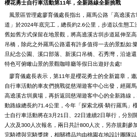
櫻花勇士自行車活動第11年，全新路線全新挑戰
風景區管理處廖育儀處長指出，羅馬公路「高遶溪古
道」於2024年底完工，總長約2.6公里，步道以生態工
舊如舊方式保留在地景觀，將高遶溪古圳步道延伸至高
吊橋，除此之外羅馬公路還有許多值得一去的景點如:
旦紀念公園、溪口部落、新溪口吊橋、石秀灣，沿途還
特色可俯瞰山景的景觀咖啡廳等假日出遊好去處!
廖育儀處長表示，第11年是櫻花勇士的全新篇章，邀
自行車活動的車友們挑戰從慈湖遊客中心出發，經羅馬
高遶溪古圳廣場，再折返回慈湖遊客中心的全新路線，
動路線總長約71.4公里，今年「探索北橫·騎行羅馬」
士自行車活動將在3月21日、22日連續2日舉行，分別開
人次及300人次報名，兩日共計800人次，另亦規劃參
完騎禮與完騎獎牌，相關禮品均由桃園在地設計團隊以