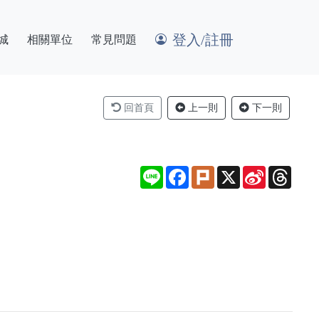
登入/註冊
城
相關單位
常見問題
回首頁
上一則
下一則
Line
Facebook
Plurk
X
Sina
Thre
Weibo