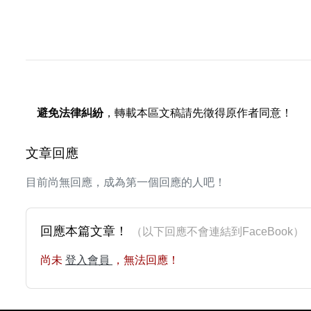
避免法律糾紛
，轉載本區文稿請先徵得原作者同意！
文章回應
目前尚無回應，成為第一個回應的人吧！
回應本篇文章！
（以下回應不會連結到FaceBoo
尚未
登入會員
，無法回應！