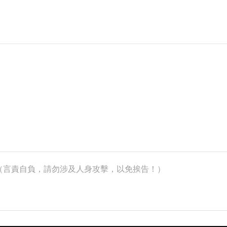
k）（言責自負，請勿涉及人身攻擊，以免挨告！）