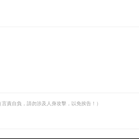
k）（言責自負，請勿涉及人身攻擊，以免挨告！）