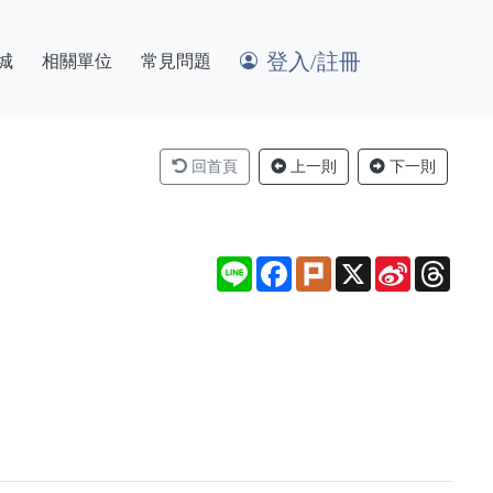
登入/註冊
城
相關單位
常見問題
回首頁
上一則
下一則
Line
Facebook
Plurk
X
Sina
Thre
Weibo