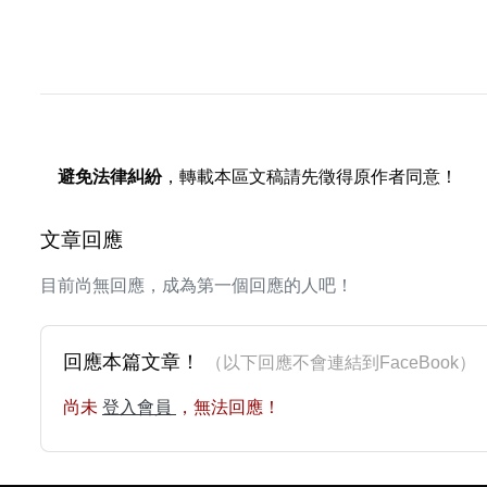
避免法律糾紛
，轉載本區文稿請先徵得原作者同意！
文章回應
目前尚無回應，成為第一個回應的人吧！
回應本篇文章！
（以下回應不會連結到FaceBoo
尚未
登入會員
，無法回應！