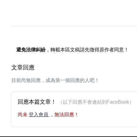
避免法律糾紛
，轉載本區文稿請先徵得原作者同意！
文章回應
目前尚無回應，成為第一個回應的人吧！
回應本篇文章！
（以下回應不會連結到FaceBoo
尚未
登入會員
，無法回應！