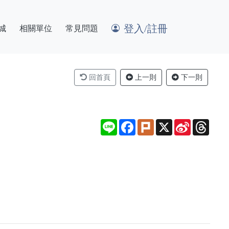
登入/註冊
城
相關單位
常見問題
回首頁
上一則
下一則
Line
Facebook
Plurk
X
Sina
Thre
Weibo