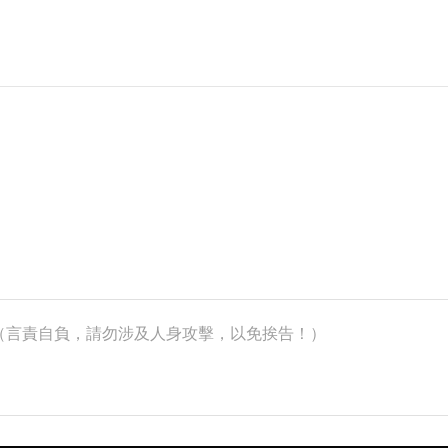
k）（言責自負，請勿涉及人身攻擊，以免挨告！）