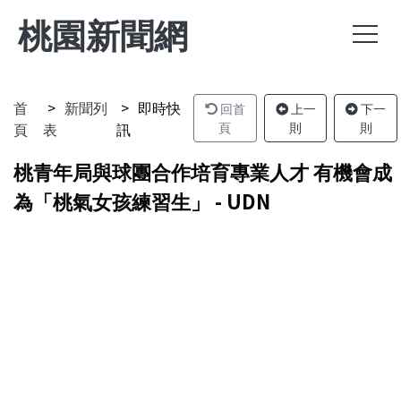
桃園新聞網
首
新聞列
即時快
回首
上一
下一
頁
表
訊
頁
則
則
桃青年局與球團合作培育專業人才 有機會成
為「桃氣女孩練習生」 - UDN