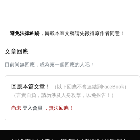
避免法律糾紛
，轉載本區文稿請先徵得原作者同意！
文章回應
目前尚無回應，成為第一個回應的人吧！
回應本篇文章！
（以下回應不會連結到FaceBook）
（言責自負，請勿涉及人身攻擊，以免挨告！）
尚未
登入會員
，無法回應！