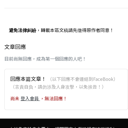
避免法律糾紛
，轉載本區文稿請先徵得原作者同意！
文章回應
目前尚無回應，成為第一個回應的人吧！
回應本篇文章！
（以下回應不會連結到FaceBook）
（言責自負，請勿涉及人身攻擊，以免挨告！）
尚未
登入會員
，無法回應！