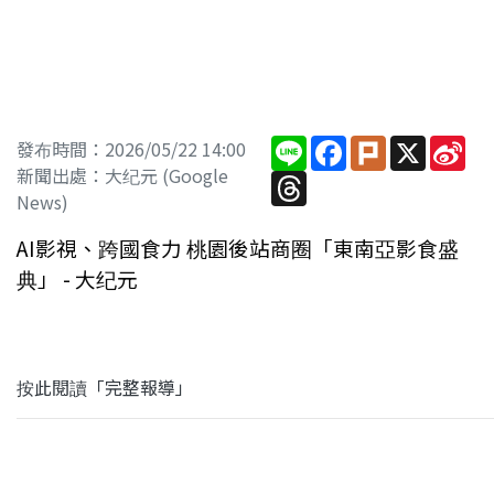
Line
Facebook
Plurk
X
Sin
發布時間：2026/05/22 14:00
We
新聞出處：大纪元 (Google
Threads
News)
AI影視、跨國食力 桃園後站商圈「東南亞影食盛
典」 - 大纪元
按此閱讀「完整報導」