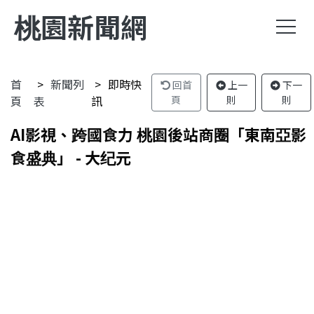
桃園新聞網
首
新聞列
即時快
回首
上一
下一
頁
表
訊
頁
則
則
AI影視、跨國食力 桃園後站商圈「東南亞影
食盛典」 - 大纪元