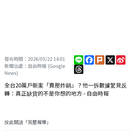
Line
Facebook
Plurk
X
Si
發布時間：2026/05/22 14:01
W
新聞出處：自由時報 (Google
Threads
News)
全台20萬戶新案「賣壓炸鍋」？他一拆數據驚見反
轉：真正缺貨的不是你想的地方 - 自由時報
按此閱讀「完整報導」