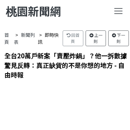
桃園新聞網
首
新聞列
即時快
回首
上一
下一
頁
表
訊
頁
則
則
全台20萬戶新案「賣壓炸鍋」？他一拆數據
驚見反轉：真正缺貨的不是你想的地方 - 自
由時報