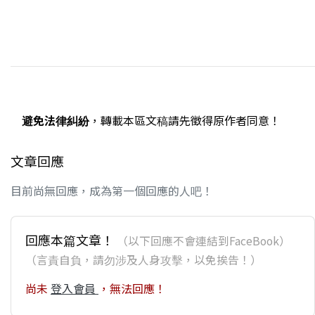
避免法律糾紛
，轉載本區文稿請先徵得原作者同意！
文章回應
目前尚無回應，成為第一個回應的人吧！
回應本篇文章！
（以下回應不會連結到FaceBook）
（言責自負，請勿涉及人身攻擊，以免挨告！）
尚未
登入會員
，無法回應！