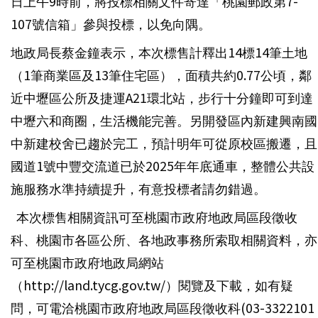
日上午9時前，將投標相關文件寄達「桃園郵政第7-
107號信箱」參與投標，以免向隅。
地政局長蔡金鐘表示，本次標售計釋出14標14筆土地
（1筆商業區及13筆住宅區），面積共約0.77公頃，鄰
近中壢區公所及捷運A21環北站，步行十分鐘即可到達
中壢六和商圈，生活機能完善。另開發區內新建興南國
中新建校舍已趨於完工，預計明年可從原校區搬遷，且
國道1號中豐交流道已於2025年年底通車，整體公共設
施服務水準持續提升，有意投標者請勿錯過。
本次標售相關資訊可至桃園市政府地政局區段徵收
科、桃園市各區公所、各地政事務所索取相關資料，亦
可至桃園市政府地政局網站
（http://land.tycg.gov.tw/）閱覽及下載，如有疑
問，可電洽桃園市政府地政局區段徵收科(03-3322101