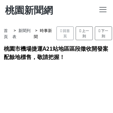
桃園新聞網
首
新聞列
時事新
回首
上一
下一
頁
表
聞
頁
則
則
桃園市機場捷運A21站地區區段徵收開發案
配餘地標售，敬請把握！