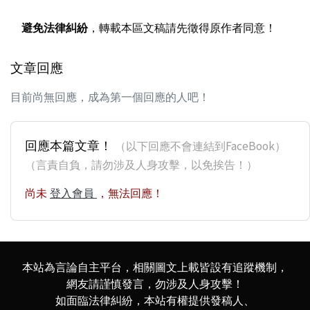
避免法律糾紛
，轉載本區文稿請先徵得原作者同意！
文章回應
目前尚無回應，成為第一個回應的人吧！
回應本篇文章！
（以下回應不會連結到FaceBook）
（言責自負，請勿涉及人身攻擊，以免挨告！）
尚未
登入會員
，無法回應！
本站為言論自主平台，相關圖文上載皆設有追蹤機制，
網友請謹慎發言，勿涉及人身攻擊！
如面臨法律糾紛，本站有權提供發稿人、