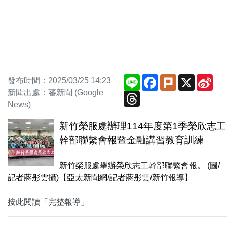
Line
Facebook
Plurk
X
Sin
發布時間：2025/03/25 14:23
We
新聞出處：蕃新聞 (Google
Threads
News)
新竹榮服處辦理114年度第1季榮欣志工
幹部聯繫會報暨金融講習教育訓練
新竹榮服處舉辦榮欣志工幹部聯繫會報。 (圖/
記者蔣彤雲攝)【亞太新聞網/記者蔣彤雲/新竹報導】
按此閱讀「完整報導」