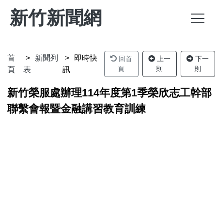
新竹新聞網
首
新聞列
即時快
回首
上一
下一
頁
則
則
頁
表
訊
新竹榮服處辦理114年度第1季榮欣志工幹部
聯繫會報暨金融講習教育訓練