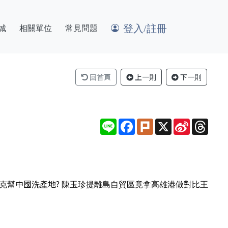
登入/註冊
城
相關單位
常見問題
回首頁
上一則
下一則
Line
Facebook
Plurk
X
Sina
Thre
Weibo
ibers. 金門坦克幫中國洗產地? 陳玉珍提離島自貿區竟拿高雄港做對比王