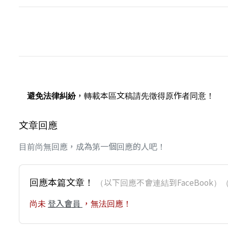
避免法律糾紛
，轉載本區文稿請先徵得原作者同意！
文章回應
目前尚無回應，成為第一個回應的人吧！
回應本篇文章！
（以下回應不會連結到FaceBoo
尚未
登入會員
，無法回應！