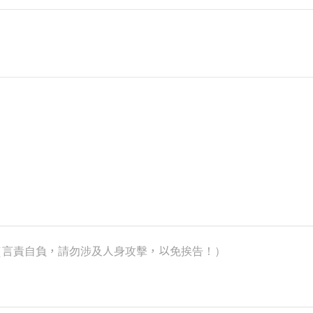
k）（言責自負，請勿涉及人身攻擊，以免挨告！）