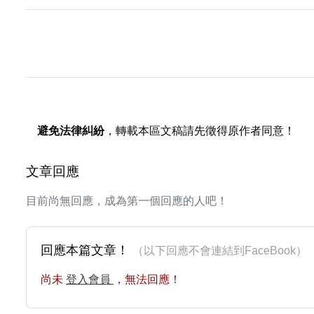
避免法律糾紛
，轉載本區文稿請先徵得原作者同意！
文章回應
目前尚無回應，成為第一個回應的人吧！
回應本篇文章！
（以下回應不會連結到FaceBoo
尚未
登入會員
，無法回應！