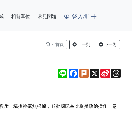
登入/註冊
城
相關單位
常見問題
回首頁
上一則
下一則
Line
Facebook
Plurk
X
Sina
Thre
Weibo
烈駁斥，稱指控毫無根據，並批國民黨此舉是政治操作，意