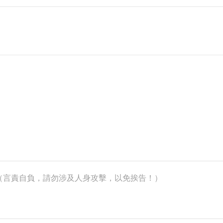
k）（言責自負，請勿涉及人身攻擊，以免挨告！）