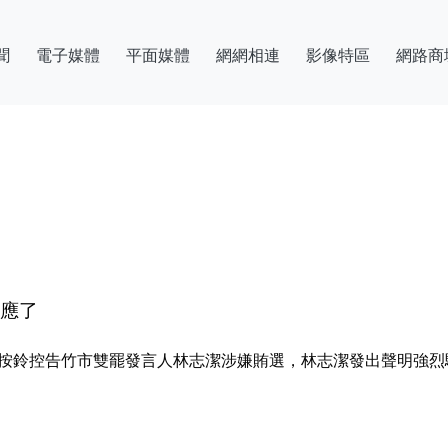
聞
電子媒體
平面媒體
網網相連
影像特區
網路商
回應了
，按鈴控告竹市雙罷發言人林志潔涉嫌賄選，林志潔發出聲明強