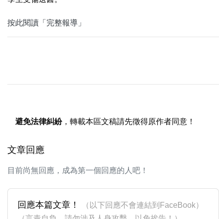
按此閱讀「完整報導」
避免法律糾紛
，轉載本區文稿請先徵得原作者同意！
文章回應
目前尚無回應，成為第一個回應的人吧！
回應本篇文章！
（以下回應不會連結到FaceBook）
（言責自負，請勿涉及人身攻擊，以免挨告！）