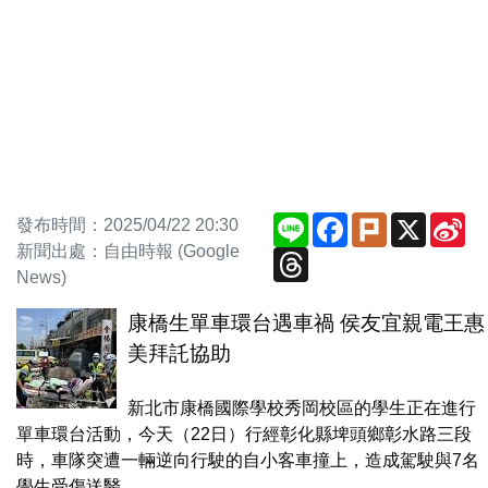
Line
Facebook
Plurk
X
Si
發布時間：2025/04/22 20:30
We
新聞出處：自由時報 (Google
Threads
News)
康橋生單車環台遇車禍 侯友宜親電王惠
美拜託協助
新北市康橋國際學校秀岡校區的學生正在進行
單車環台活動，今天（22日）行經彰化縣埤頭鄉彰水路三段
時，車隊突遭一輛逆向行駛的自小客車撞上，造成駕駛與7名
學生受傷送醫。