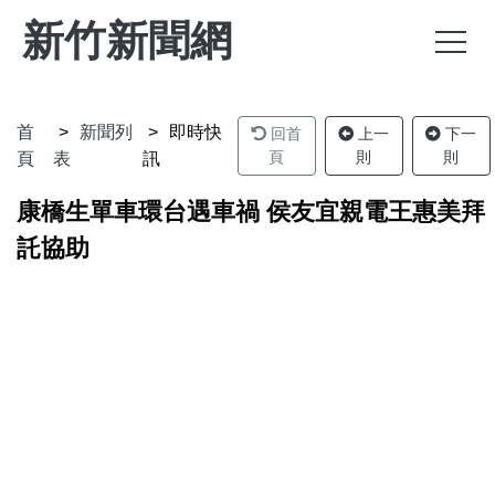
新竹新聞網
首
新聞列
即時快
回首
上一
下一
頁
則
則
頁
表
訊
康橋生單車環台遇車禍 侯友宜親電王惠美拜
託協助