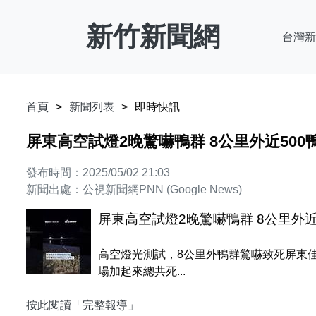
新竹新聞網
台灣新
首頁
新聞列表
即時快訊
屏東高空試燈2晚驚嚇鴨群 8公里外近500鴨
發布時間：2025/05/02 21:03
新聞出處：公視新聞網PNN (Google News)
屏東高空試燈2晚驚嚇鴨群 8公里外近5
高空燈光測試，8公里外鴨群驚嚇致死屏東佳
場加起來總共死...
按此閱讀「完整報導」