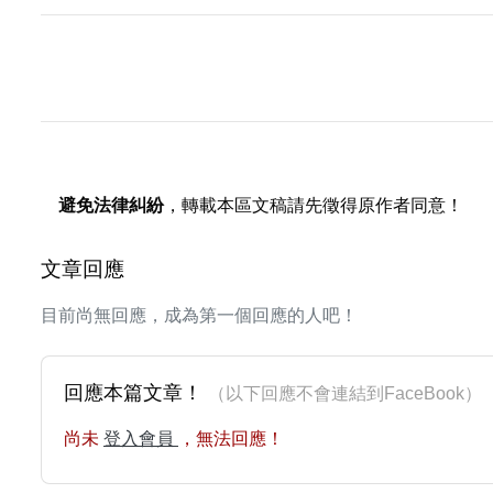
避免法律糾紛
，轉載本區文稿請先徵得原作者同意！
文章回應
目前尚無回應，成為第一個回應的人吧！
回應本篇文章！
（以下回應不會連結到FaceBoo
尚未
登入會員
，無法回應！