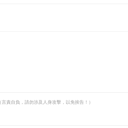
k）（言責自負，請勿涉及人身攻擊，以免挨告！）