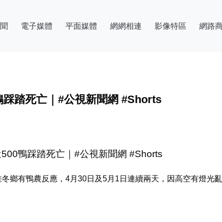
聞
電子媒體
平面媒體
網網相連
影像特區
網路
踩踏死亡｜#公視新聞網 #Shorts
00鴨踩踏死亡｜#公視新聞網 #Shorts
冬鄉有鴨農反應，4月30日及5月1日連續兩天，因高空有燈光