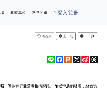
登入/註冊
商城
相關單位
常見問題
回首頁
上一則
下一則
Line
Facebook
Plurk
X
Sina
Thre
Weibo
亂照，導致鴨群受驚嚇推擠踩踏。 附近鴨農們發現，幾個鴨