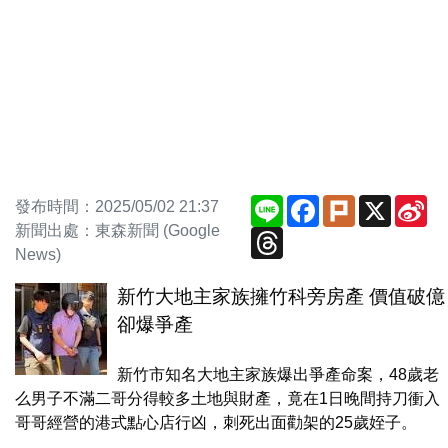
Line
Facebook
Plurk
X
Si
發布時間：2025/05/02 21:37
We
新聞出處：東森新聞 (Google
Threads
News)
新竹大地主家族擁竹科旁房產 價值破億
卻爆爭產
新竹市知名大地主家族爆出爭產命案，48歲老
么男子不滿二哥分得較多土地與財產，竟在1日晚間持刀衝入
哥哥經營的港式點心店行凶，刺死出面勸架的25歲姪子。