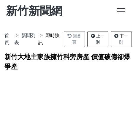
新竹新聞網
首
新聞列
即時快
回首
上一
下一
頁
則
則
頁
表
訊
新竹大地主家族擁竹科旁房產 價值破億卻爆
爭產