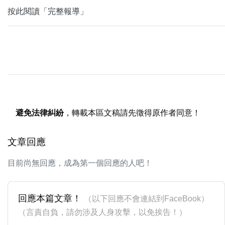
按此閱讀「完整報導」
避免法律糾紛
，轉載本區文稿請先徵得原作者同意！
文章回應
目前尚無回應，成為第一個回應的人吧！
回應本篇文章！
（以下回應不會連結到FaceBook）
（言責自負，請勿涉及人身攻擊，以免挨告！）