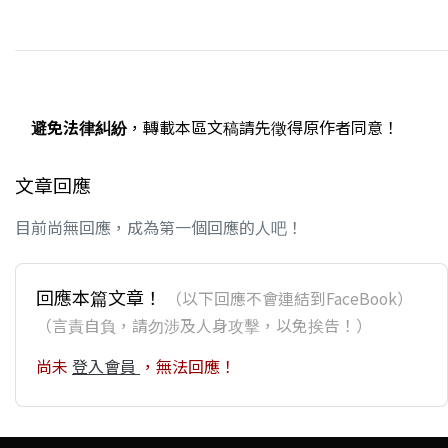
避免法律糾紛
，轉載本區文稿請先徵得原作者同意！
文章回應
目前尚無回應，成為第一個回應的人吧！
回應本篇文章！
（以下回應不會連結到FaceBook）
（言責自負，請勿涉及人身攻擊，以免挨告！）
尚未
登入會員
，無法回應！