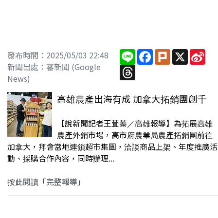
Line
Facebook
Plurk
X
Sin
發布時間：2025/05/03 22:48
We
新聞出處：蕃新聞 (Google
Threads
News)
高雄農產出海有成 加拿大拓銷團創千
【說新聞記者王萓蓁／高雄報導】為拓展高雄
農產外銷市場，高市府農業局農產拓銷團前往
加拿大，拜會當地連鎖超市集團，洽談商品上架、年度推廣活
動、採購合作內容，同時辦理...
按此閱讀「完整報導」