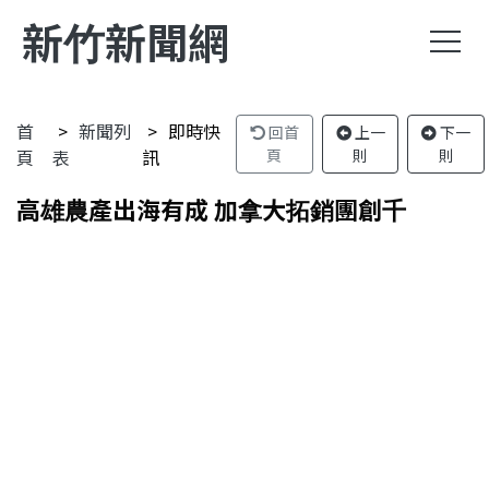
新竹新聞網
首
新聞列
即時快
回首
上一
下一
頁
表
訊
頁
則
則
高雄農產出海有成 加拿大拓銷團創千