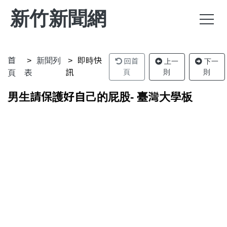
新竹新聞網
首
新聞列
即時快
回首
上一
下一
頁
則
則
頁
表
訊
男生請保護好自己的屁股- 臺灣大學板