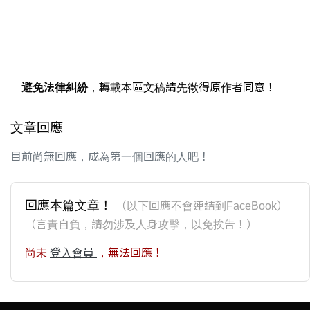
避免法律糾紛
，轉載本區文稿請先徵得原作者同意！
文章回應
目前尚無回應，成為第一個回應的人吧！
回應本篇文章！
（以下回應不會連結到FaceBook）
（言責自負，請勿涉及人身攻擊，以免挨告！）
尚未
登入會員
，無法回應！