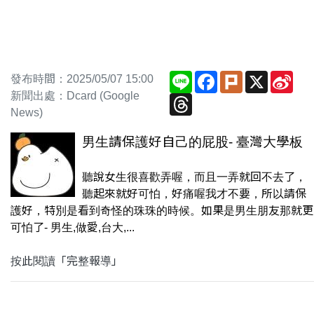
Line
Facebook
Plurk
X
Sin
發布時間：2025/05/07 15:00
Wei
新聞出處：Dcard (Google
Threads
News)
男生請保護好自己的屁股- 臺灣大學板
聽說女生很喜歡弄喔，而且一弄就回不去了，
聽起來就好可怕，好痛喔我才不要，所以請保
護好，特別是看到奇怪的珠珠的時候。如果是男生朋友那就更
可怕了- 男生,做愛,台大,...
按此閱讀「完整報導」