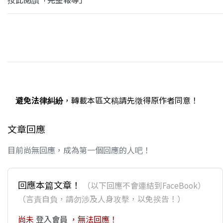
避免法律糾紛
，轉載本區文稿請先徵得原作者同意！
文章回應
目前尚無回應，成為第一個回應的人吧！
回應本篇文章！
（以下回應不會連結到FaceBook）
（言責自負，請勿涉及人身攻擊，以免挨告！）
尚未
登入會員
，無法回應！