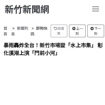
新竹新聞網
首
新聞列
即時快
回首
上一
下一
頁
表
訊
頁
則
則
暴雨轟炸全台！新竹市場變「水上市集」 彰
化溪湖上演「門前小河」