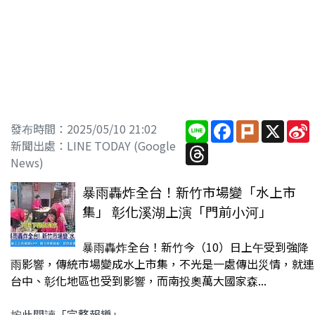
Line
Facebook
Plurk
X
S
發布時間：2025/05/10 21:02
新聞出處：LINE TODAY (Google
Threads
News)
暴雨轟炸全台！新竹市場變「水上市
集」 彰化溪湖上演「門前小河」
暴雨轟炸全台！新竹今（10）日上午受到強降
雨影響，傳統市場變成水上市集，不光是一處傳出災情，就連
台中、彰化地區也受到影響，而南投奧萬大國家森...
按此閱讀「完整報導」