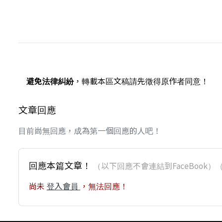
避免法律糾紛
，轉載本區文稿請先徵得原作者同意！
文章回應
目前尚無回應，成為第一個回應的人吧！
回應本篇文章！
（以下回應不會連結到FaceBoo
尚未
登入會員
，無法回應！