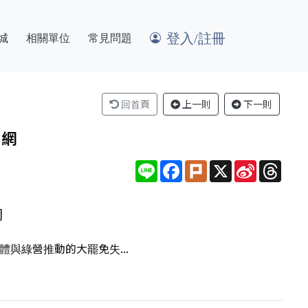
登入/註冊
城
相關單位
常見問題
回首頁
上一則
下一則
聞網
Line
Facebook
Plurk
X
Sina
Thre
Weibo
網
與綠營推動的大罷免失...