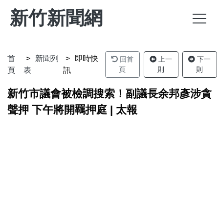
新竹新聞網
首
新聞列
即時快
回首
上一
下一
頁
則
則
頁
表
訊
新竹市議會被檢調搜索！副議長余邦彥涉貪
聲押 下午將開羈押庭 | 太報