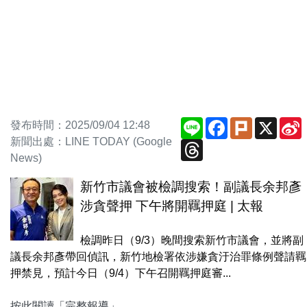
Line
Facebook
Plurk
X
S
發布時間：2025/09/04 12:48
新聞出處：LINE TODAY (Google
Threads
News)
新竹市議會被檢調搜索！副議長余邦彥
涉貪聲押 下午將開羈押庭 | 太報
檢調昨日（9/3）晚間搜索新竹市議會，並將副
議長余邦彥帶回偵訊，新竹地檢署依涉嫌貪汙治罪條例聲請羈
押禁見，預計今日（9/4）下午召開羈押庭審...
按此閱讀「完整報導」