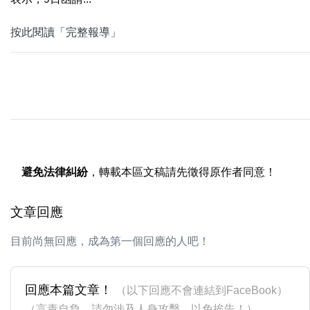
按此閱讀「完整報導」
避免法律糾紛
，轉載本區文稿請先徵得原作者同意！
文章回應
目前尚無回應，成為第一個回應的人吧！
回應本篇文章！
（以下回應不會連結到FaceBook）
（言責自負，請勿涉及人身攻擊，以免挨告！）