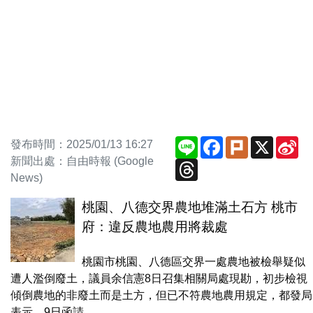
Line
Facebook
Plurk
X
Si
發布時間：2025/01/13 16:27
We
新聞出處：自由時報 (Google
Threads
News)
桃園、八德交界農地堆滿土石方 桃市
府：違反農地農用將裁處
桃園市桃園、八德區交界一處農地被檢舉疑似
遭人濫倒廢土，議員余信憲8日召集相關局處現勘，初步檢視
傾倒農地的非廢土而是土方，但已不符農地農用規定，都發局
表示，9日函請...