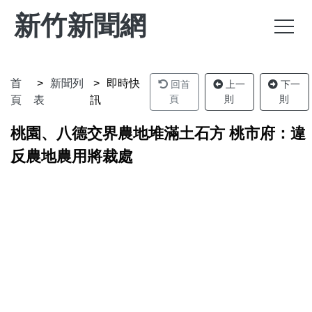
新竹新聞網
首
新聞列
即時快
回首
上一
下一
頁
則
則
頁
表
訊
桃園、八德交界農地堆滿土石方 桃市府：違
反農地農用將裁處