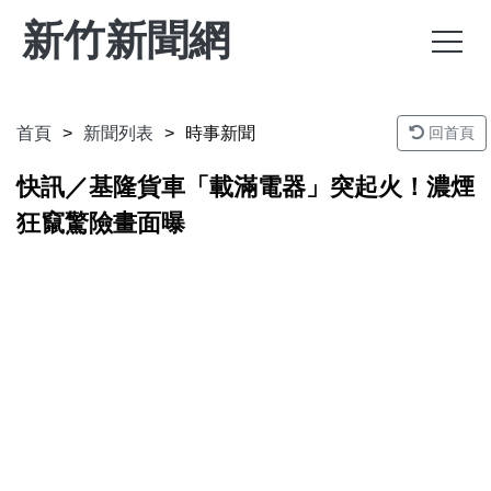
新竹新聞網
首頁
新聞列表
時事新聞
回首頁
快訊／基隆貨車「載滿電器」突起火！濃煙
狂竄驚險畫面曝