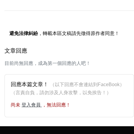
避免法律糾紛
，轉載本區文稿請先徵得原作者同意！
文章回應
目前尚無回應，成為第一個回應的人吧！
回應本篇文章！
（以下回應不會連結到FaceBook）
（言責自負，請勿涉及人身攻擊，以免挨告！）
尚未
登入會員
，無法回應！