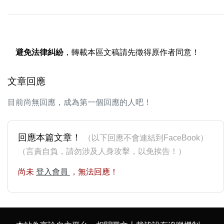
避免法律糾紛
，轉載本區文稿請先徵得原作者同意！
文章回應
目前尚無回應，成為第一個回應的人吧！
回應本篇文章！
（以下回應不會連結到FaceBook）
（言責自負，請勿涉及人身攻擊，以免挨告！）
尚未
登入會員
，無法回應！