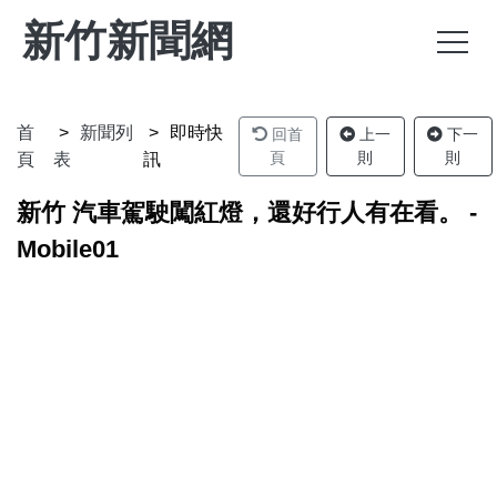
新竹新聞網
首
新聞列
即時快
回首
上一
下一
頁
則
則
頁
表
訊
新竹 汽車駕駛闖紅燈，還好行人有在看。 -
Mobile01