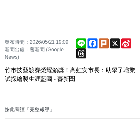
Line
Facebook
Plurk
X
Sin
發布時間：2026/05/21 19:09
We
新聞出處：蕃新聞 (Google
Threads
News)
竹市技藝競賽榮耀頒獎！高虹安市長：助學子職業
試探繪製生涯藍圖 - 蕃新聞
按此閱讀「完整報導」