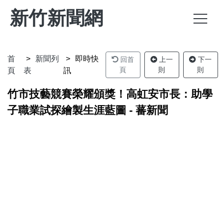
新竹新聞網
首
新聞列
即時快
回首
上一
下一
頁
則
則
頁
表
訊
竹市技藝競賽榮耀頒獎！高虹安市長：助學
子職業試探繪製生涯藍圖 - 蕃新聞