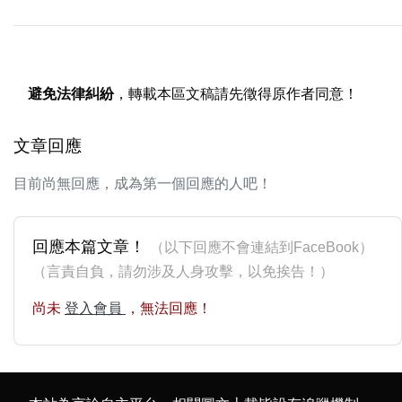
避免法律糾紛
，轉載本區文稿請先徵得原作者同意！
文章回應
目前尚無回應，成為第一個回應的人吧！
回應本篇文章！
（以下回應不會連結到FaceBook）
（言責自負，請勿涉及人身攻擊，以免挨告！）
尚未
登入會員
，無法回應！