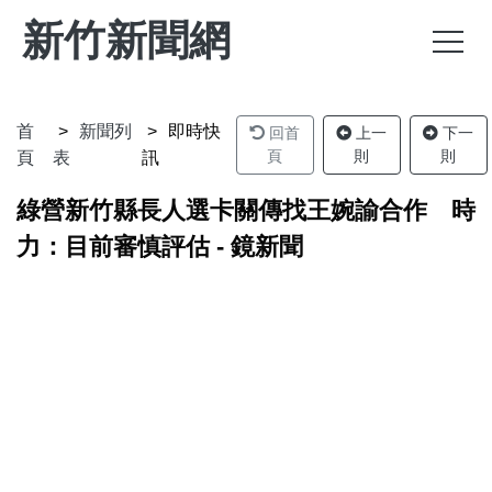
新竹新聞網
首
新聞列
即時快
回首
上一
下一
頁
則
則
頁
表
訊
綠營新竹縣長人選卡關傳找王婉諭合作 時
力：目前審慎評估 - 鏡新聞