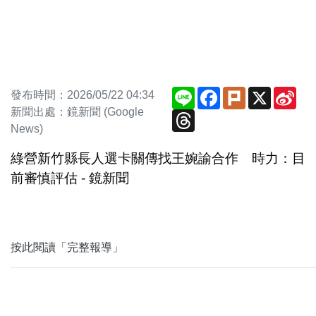
Line
Facebook
Plurk
X
Sin
發布時間：2026/05/22 04:34
We
新聞出處：鏡新聞 (Google
Threads
News)
綠營新竹縣長人選卡關傳找王婉諭合作 時力：目
前審慎評估 - 鏡新聞
按此閱讀「完整報導」