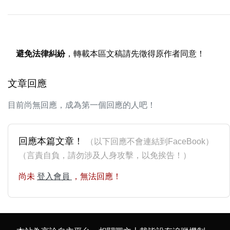
避免法律糾紛
，轉載本區文稿請先徵得原作者同意！
文章回應
目前尚無回應，成為第一個回應的人吧！
回應本篇文章！
（以下回應不會連結到FaceBook）
（言責自負，請勿涉及人身攻擊，以免挨告！）
尚未
登入會員
，無法回應！