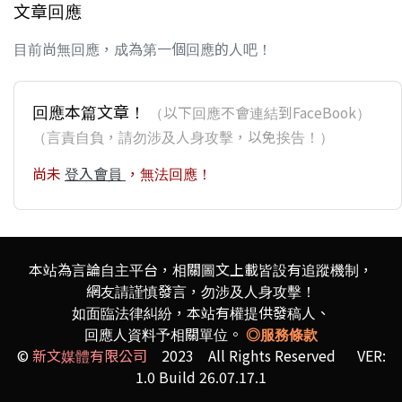
文章回應
目前尚無回應，成為第一個回應的人吧！
回應本篇文章！
（以下回應不會連結到FaceBook）
（言責自負，請勿涉及人身攻擊，以免挨告！）
尚未
登入會員
，無法回應！
本站為言論自主平台，相關圖文上載皆設有追蹤機制，
網友請謹慎發言，勿涉及人身攻擊！
如面臨法律糾紛，本站有權提供發稿人、
回應人資料予相關單位。
◎服務條款
©
新文媒體有限公司
2023 All Rights Reserved VER:
1.0 Build 26.07.17.1