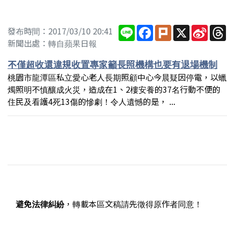
Line
Facebook
Plurk
X
Sina
發布時間：2017/03/10 20:41
Wei
新聞出處：轉自蘋果日報
不僅超收還違規收置專家籲長照機構也要有退場機制
桃園市龍潭區私立愛心老人長期照顧中心今晨疑因停電，以蠟
燭照明不慎釀成火災，造成在1、2樓安養的37名行動不便的
住民及看護4死13傷的慘劇！令人遺憾的是， ...
避免法律糾紛
，轉載本區文稿請先徵得原作者同意！