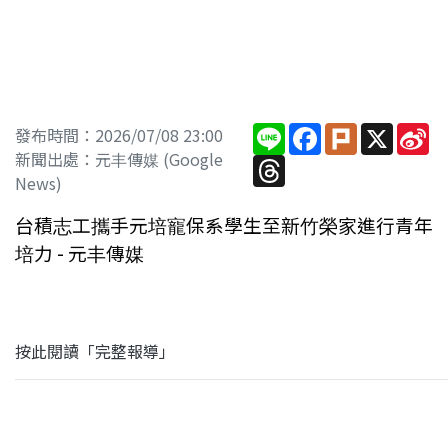
Line
Facebook
Plurk
X
Si
發布時間：2026/07/08 23:00
W
新聞出處：元丰傳媒 (Google
Threads
News)
台積志工攜手元培寵保系學生至新竹榮家進行青年
培力 - 元丰傳媒
按此閱讀「完整報導」