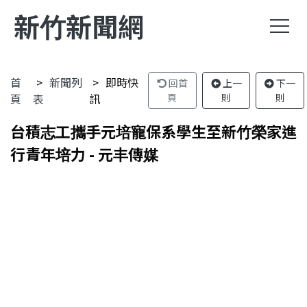
新竹新聞網
首
新聞列
即時快
回首
上一
下一
頁
表
訊
頁
則
則
台積志工攜手元培寵保系學生至新竹榮家進
行青年培力 - 元丰傳媒