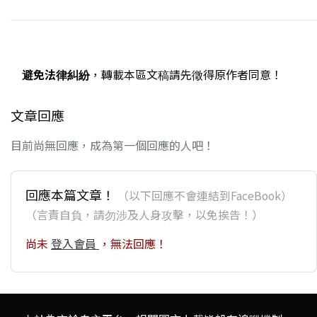
避免法律糾紛
，轉載本區文稿請先徵得原作者同意！
文章回應
目前尚無回應，成為第一個回應的人吧！
回應本篇文章！
（以下回應不會連結到FaceBook）
（言責自負，請勿涉及人身攻擊，以免挨告！）
尚未
登入會員
，無法回應！