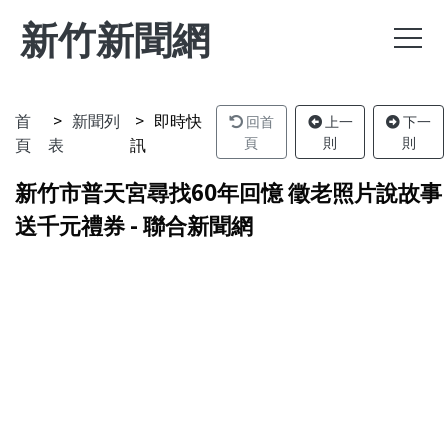
新竹新聞網
首
新聞列
即時快
回首
上一
下一
頁
表
訊
頁
則
則
新竹市普天宮尋找60年回憶 徵老照片說故事
送千元禮券 - 聯合新聞網