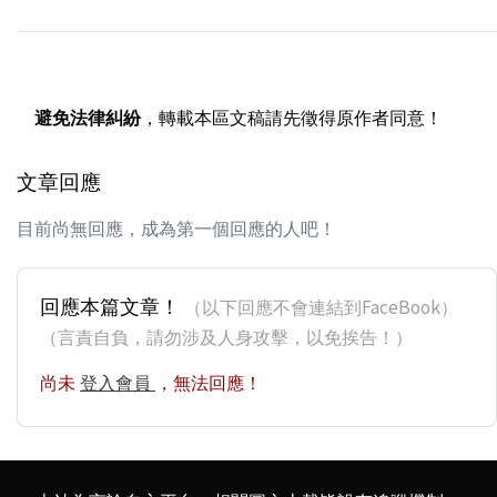
避免法律糾紛
，轉載本區文稿請先徵得原作者同意！
文章回應
目前尚無回應，成為第一個回應的人吧！
回應本篇文章！
（以下回應不會連結到FaceBook）
（言責自負，請勿涉及人身攻擊，以免挨告！）
尚未
登入會員
，無法回應！