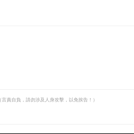
k）（言責自負，請勿涉及人身攻擊，以免挨告！）