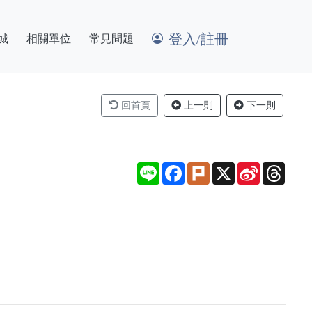
登入/註冊
城
相關單位
常見問題
回首頁
上一則
下一則
Line
Facebook
Plurk
X
Sina
Thre
Weibo