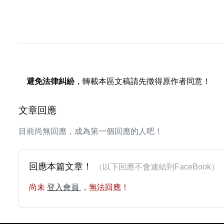
避免法律糾紛
，轉載本區文稿請先徵得原作者同意！
文章回應
目前尚無回應，成為第一個回應的人吧！
回應本篇文章！
（以下回應不會連結到FaceBoo
尚未
登入會員
，無法回應！