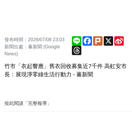
Line
Facebook
Plurk
X
Sin
發布時間：2026/07/08 23:03
We
新聞出處：蕃新聞 (Google
Threads
News)
竹市「衣起響應」舊衣回收募集近7千件 高虹安市
長：展現淨零綠生活行動力 - 蕃新聞
按此閱讀「完整報導」