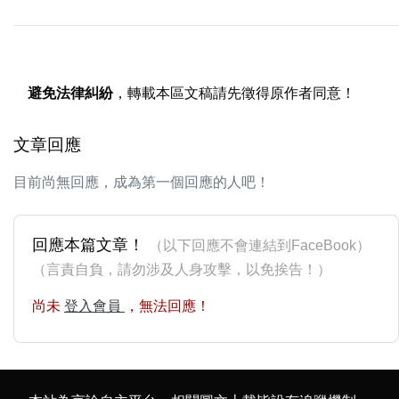
避免法律糾紛
，轉載本區文稿請先徵得原作者同意！
文章回應
目前尚無回應，成為第一個回應的人吧！
回應本篇文章！
（以下回應不會連結到FaceBook）
（言責自負，請勿涉及人身攻擊，以免挨告！）
尚未
登入會員
，無法回應！