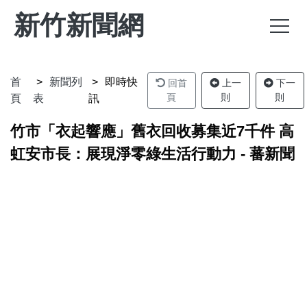
新竹新聞網
首
新聞列
即時快
回首
上一
下一
頁
則
則
頁
表
訊
竹市「衣起響應」舊衣回收募集近7千件 高
虹安市長：展現淨零綠生活行動力 - 蕃新聞