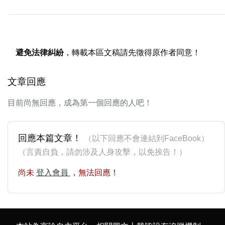
避免法律糾紛
，轉載本區文稿請先徵得原作者同意！
文章回應
目前尚無回應，成為第一個回應的人吧！
回應本篇文章！
（以下回應不會連結到FaceBook）
（言責自負，請勿涉及人身攻擊，以免挨告！）
尚未
登入會員
，無法回應！