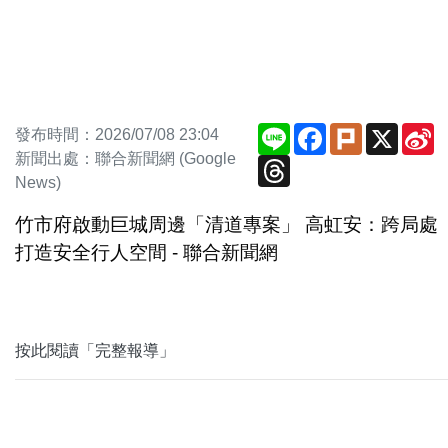
Line
Facebook
Plurk
X
S
發布時間：2026/07/08 23:04
W
新聞出處：聯合新聞網 (Google
Threads
News)
竹市府啟動巨城周邊「清道專案」 高虹安：跨局處
打造安全行人空間 - 聯合新聞網
按此閱讀「完整報導」