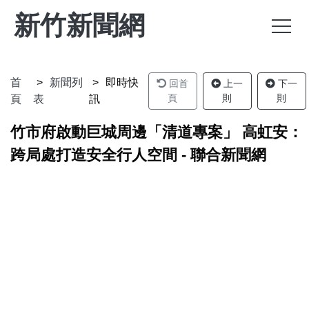
新竹新聞網
首
新聞列
即時快
回首
上一
下一
頁
則
則
頁
表
訊
竹市府啟動巨城周邊「清道專案」 高虹安：
跨局處打造安全行人空間 - 聯合新聞網