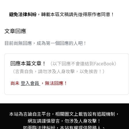
避免法律糾紛
，轉載本區文稿請先徵得原作者同意！
文章回應
目前尚無回應，成為第一個回應的人吧！
回應本篇文章！
（以下回應不會連結到FaceBook）
（言責自負，請勿涉及人身攻擊，以免挨告！）
尚未
登入會員
，無法回應！
本站為言論自主平台，相關圖文上載皆設有追蹤機制，
網友請謹慎發言，勿涉及人身攻擊！
如面臨法律糾紛，本站有權提供發稿人、