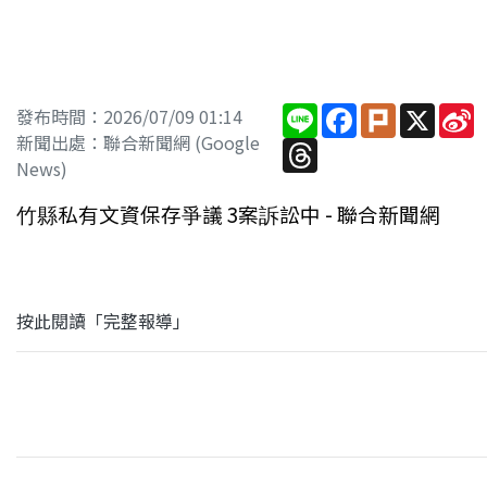
Line
Facebook
Plurk
X
S
發布時間：2026/07/09 01:14
W
新聞出處：聯合新聞網 (Google
Threads
News)
竹縣私有文資保存爭議 3案訴訟中 - 聯合新聞網
按此閱讀「完整報導」