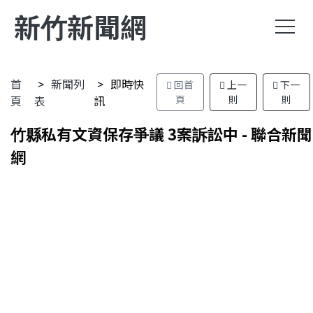
新竹新聞網
首
新聞列
即時快
回首
上一
下一
頁
表
訊
頁
則
則
竹縣私有文資保存爭議 3案訴訟中 - 聯合新聞
網