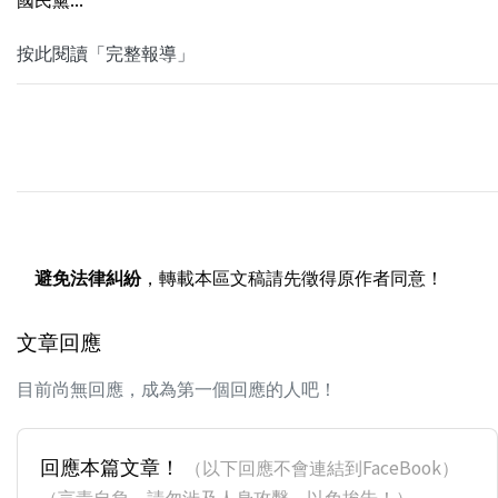
按此閱讀「完整報導」
避免法律糾紛
，轉載本區文稿請先徵得原作者同意！
文章回應
目前尚無回應，成為第一個回應的人吧！
回應本篇文章！
（以下回應不會連結到FaceBook）
（言責自負，請勿涉及人身攻擊，以免挨告！）