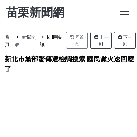
苗栗新聞網
首
新聞列
即時快
回首
上一
下一
頁
表
訊
頁
則
則
新北市黨部驚傳遭檢調搜索 國民黨火速回應
了