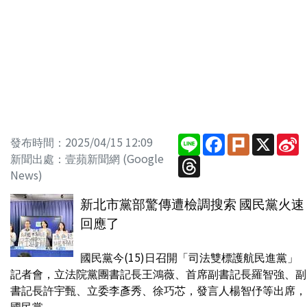
Line
Facebook
Plurk
X
S
發布時間：2025/04/15 12:09
W
新聞出處：壹蘋新聞網 (Google
Threads
News)
新北市黨部驚傳遭檢調搜索 國民黨火速
回應了
國民黨今(15)日召開「司法雙標護航民進黨」
記者會，立法院黨團書記長王鴻薇、首席副書記長羅智強、副
書記長許宇甄、立委李彥秀、徐巧芯，發言人楊智伃等出席，
國民黨...