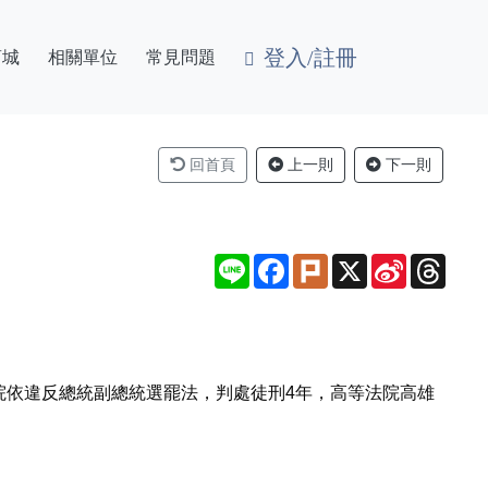
登入/註冊
商城
相關單位
常見問題
回首頁
上一則
下一則
Line
Facebook
Plurk
X
Sina
Thre
Weibo
院依違反總統副總統選罷法，判處徒刑4年，高等法院高雄