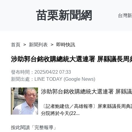
苗栗新聞網
台灣新
首頁
新聞列表
即時快訊
涉助郭台銘收購總統大選連署 屏縣議長周典論二審
發布時間：2025/04/22 07:33
新聞出處：LINE TODAY (Google News)
涉助郭台銘收購總統大選連署 屏縣議長周典
〔記者鮑建信／高雄報導〕屏東縣議長周典
分院將於今天(22...
按此閱讀「完整報導」