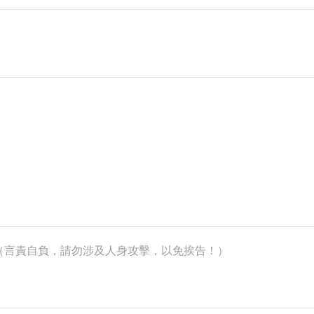
k）（言責自負，請勿涉及人身攻擊，以免挨告！）