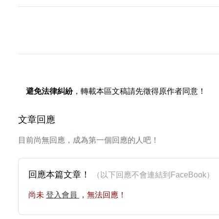
避免法律糾紛
，轉載本區文稿請先徵得原作者同意！
文章回應
目前尚無回應，成為第一個回應的人吧！
回應本篇文章！
（以下回應不會連結到FaceBoo
尚未
登入會員
，無法回應！