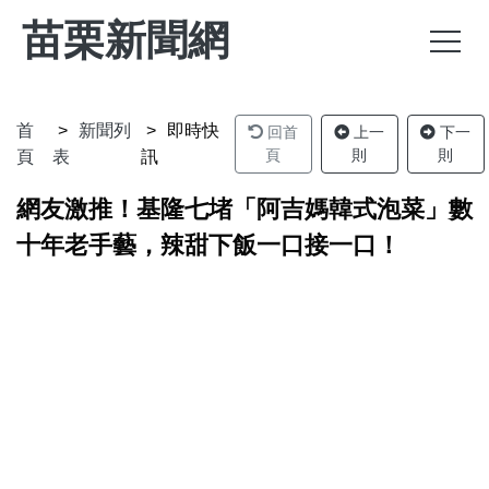
苗栗新聞網
首
新聞列
即時快
回首
上一
下一
頁
則
則
頁
表
訊
網友激推！基隆七堵「阿吉媽韓式泡菜」數
十年老手藝，辣甜下飯一口接一口！