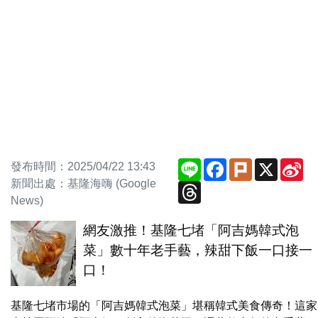
Line
Facebook
Plurk
X
Si
發布時間：2025/04/22 13:43
We
新聞出處：基隆海嗨 (Google
Threads
News)
網友激推！基隆七堵「阿吉媽韓式泡
菜」數十年老手藝，辣甜下飯一口接一
口！
基隆七堵市場的「阿吉媽韓式泡菜」堪稱韓式美食傳奇！這家