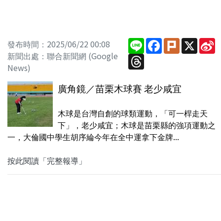
Line
Facebook
Plurk
X
S
發布時間：2025/06/22 00:08
W
新聞出處：聯合新聞網 (Google
Threads
News)
廣角鏡／苗栗木球賽 老少咸宜
木球是台灣自創的球類運動，「可一桿走天
下」，老少咸宜；木球是苗栗縣的強項運動之
一，大倫國中學生胡序綸今年在全中運拿下金牌...
按此閱讀「完整報導」