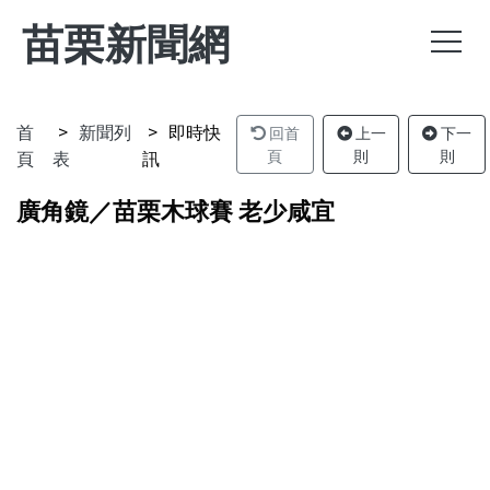
苗栗新聞網
首
新聞列
即時快
回首
上一
下一
頁
表
訊
頁
則
則
廣角鏡／苗栗木球賽 老少咸宜