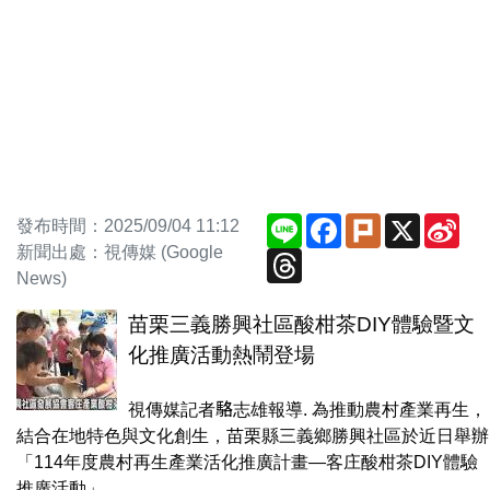
Line
Facebook
Plurk
X
Sin
發布時間：2025/09/04 11:12
We
新聞出處：視傳媒 (Google
Threads
News)
苗栗三義勝興社區酸柑茶DIY體驗暨文
化推廣活動熱鬧登場
視傳媒記者駱志雄報導. 為推動農村產業再生，
結合在地特色與文化創生，苗栗縣三義鄉勝興社區於近日舉辦
「114年度農村再生產業活化推廣計畫—客庄酸柑茶DIY體驗
推廣活動」...