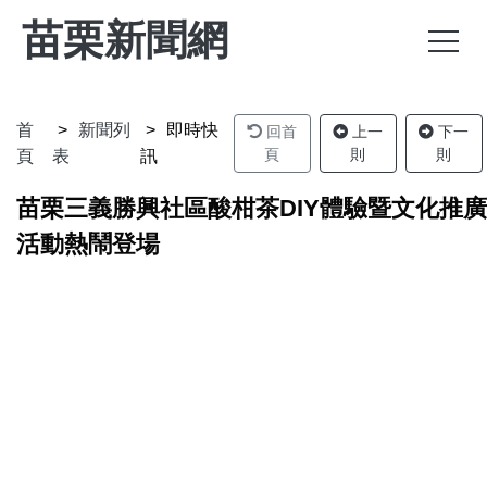
苗栗新聞網
首
新聞列
即時快
回首
上一
下一
頁
則
則
頁
表
訊
苗栗三義勝興社區酸柑茶DIY體驗暨文化推廣
活動熱鬧登場