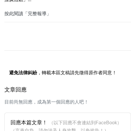
按此閱讀「完整報導」
避免法律糾紛
，轉載本區文稿請先徵得原作者同意！
文章回應
目前尚無回應，成為第一個回應的人吧！
回應本篇文章！
（以下回應不會連結到FaceBook）
（言責自負，請勿涉及人身攻擊，以免挨告！）