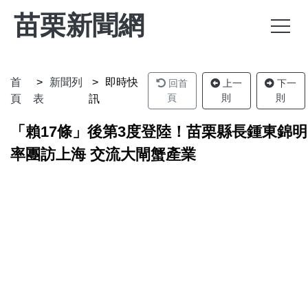
苗栗新聞網
首
新聞列
即時快
回首
上一
下一
頁
則
則
頁
表
訊
「賴17條」後第3度登陸！苗栗縣長鍾東錦明
率團訪上海 交流大閘蟹產業