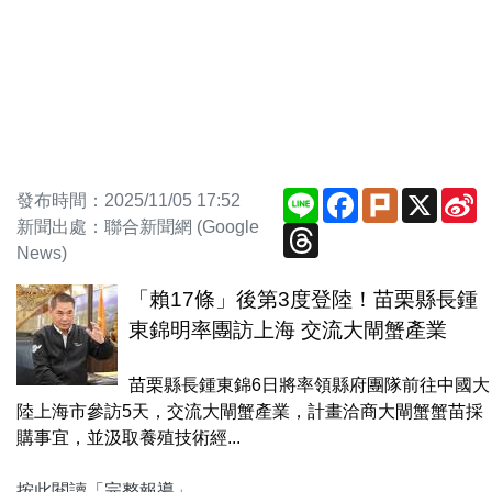
Line
Facebook
Plurk
X
S
發布時間：2025/11/05 17:52
W
新聞出處：聯合新聞網 (Google
Threads
News)
「賴17條」後第3度登陸！苗栗縣長鍾
東錦明率團訪上海 交流大閘蟹產業
苗栗縣長鍾東錦6日將率領縣府團隊前往中國大
陸上海市參訪5天，交流大閘蟹產業，計畫洽商大閘蟹蟹苗採
購事宜，並汲取養殖技術經...
按此閱讀「完整報導」